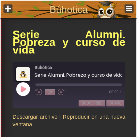
Ir
Búhotica
al
contenido
Serie Alumni.
Pobreza y curso de
vida
Buhótica
Serie Alumni. Pobreza y curso de vida
Play
1x
00:00
/
Rewind
Fast
Episode
10
Forward
Seconds
30
SUBSCRIBE
SHARE
seconds
Descargar archivo
|
Reproducir en una nueva
SHARE
ventana
RSS FEED
LINK