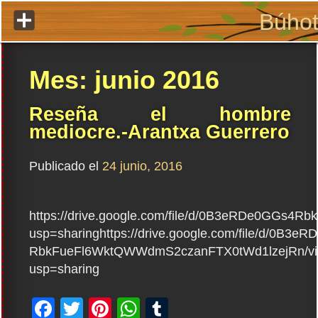
Ir
Búhot
al
contenido
Mes:
junio 2016
Reseña el hombre
mediocre.-Arantxa Guerrero
Publicado el
24 junio, 2016
https://drive.google.com/file/d/0B3eRDe0GGs
usp=sharinghttps://drive.google.com/file/d/0B3e
RbkFueFl6WktQWWdmS2czanFTX0tWd1lzejRn/v
usp=sharing
Facebook
Twitter
Pinterest
WhatsApp
Tumblr