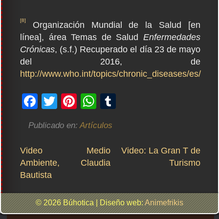
[8]
Organización Mundial de la Salud [en
línea], área Temas de Salud
Enfermedades
Crónicas
, (s.f.) Recuperado el día 23 de mayo
del 2016, de
http://www.who.int/topics/chronic_diseases/es/
Facebook
Twitter
Pinterest
WhatsApp
Tumblr
Publicado en:
Artículos
Navegación
Video Medio
Video: La Gran T de
de
Ambiente, Claudia
Turismo
entradas
Bautista
© 2026 Búhotica
|
Diseño web:
Animefrikis