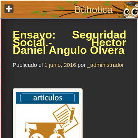
Ir
Búhotica
al
contenido
Ensayo: Seguridad
Social.- Hector
Daniel Angulo Olvera
Publicado el
1 junio, 2016
por
_administrador