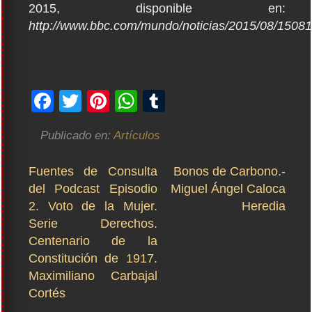
2015, disponible en:
http://www.bbc.com/mundo/noticias/2015/08/1508
Facebook
Twitter
Pinterest
WhatsApp
Tumblr
Publicado en:
Artículos
Navegación
Fuentes de Consulta
Bonos de Carbono.-
de
del Podcast Episodio
Miguel Ángel Caloca
entradas
2. Voto de la Mujer.
Heredia
Serie Derechos.
Centenario de la
Constitución de 1917.
Maximiliano Carbajal
Cortés