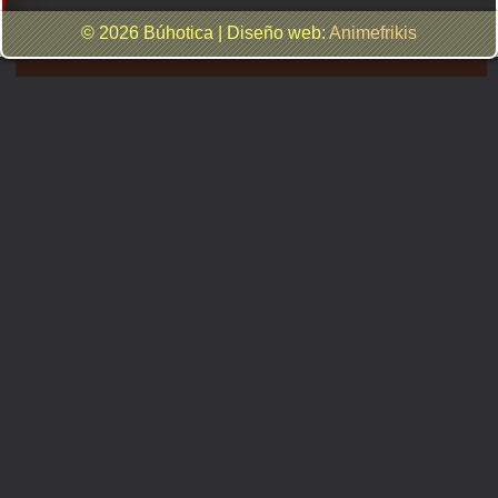
© 2026 Búhotica
|
Diseño web:
Animefrikis