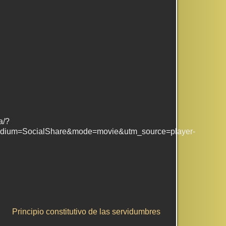
a/?
um=SocialShare&mode=movie&utm_source=player-
Principio constitutivo de las servidumbres