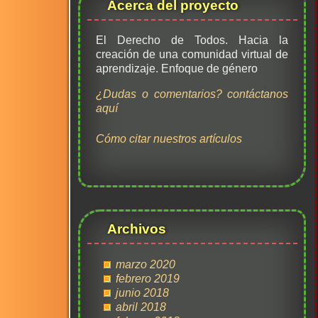
Acerca del proyecto
El Derecho de Todos. Hacia la
creación de una comunidad virtual de
aprendizaje. Enfoque de género
¿Dudas o comentarios? contáctanos
aquí
Cómo citar nuestros artículos
Archivos
marzo 2020
febrero 2019
junio 2018
abril 2018