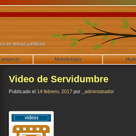
s en temas jurídicos
 proyecto
Metodología
Mult
Video de Servidumbre
Publicado el
14 febrero, 2017
por
_administrador