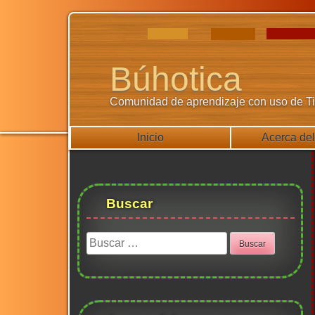
Ir
al
contenido
Búhotica
Comunidad de aprendizaje con uso de Tic
Inicio
Acerca del
Buscar
Buscar: