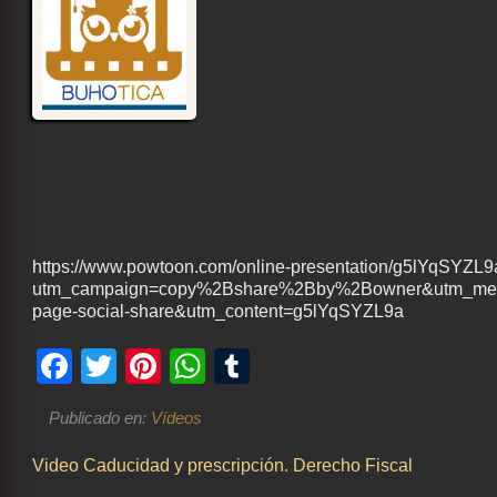
https://www.powtoon.com/online-presentation/g5lYqSYZL9
utm_campaign=copy%2Bshare%2Bby%2Bowner&utm_medi
page-social-share&utm_content=g5lYqSYZL9a
Facebook
Twitter
Pinterest
WhatsApp
Tumblr
Publicado en:
Vídeos
Navegación
Video Caducidad y prescripción. Derecho Fiscal
de